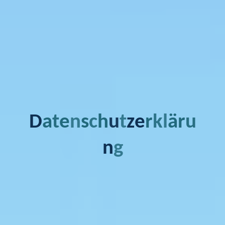
D
a
t
e
n
s
c
h
u
t
z
e
r
k
l
ä
r
u
n
g